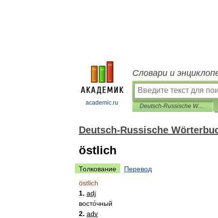
Словари и энциклоп
academic.ru
Deutsch-Russische Wörterbuch der aktiven Wortschatz
Deutsch-Russische Wörterbuc
östlich
Толкование
Перевод
östlich
1
.
adj
восто́чный
2
.
adv