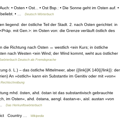
uch: • Osten • Ost... • Ost Bsp.: • Die Sonne geht im Osten auf. •
n beliebt. • …
Deutsch Wörterbuch
en liegend: der östliche Teil der Stadt. 2. nach Osten gerichtet: in
] <Präp. mit Gen.>: im Osten von: die Grenze verläuft östlich des
; in die Richtung nach Osten ↔ westlich <ein Kurs; in östliche
 Osten nach Westen <ein Wind; der Wind kommt, weht aus östlicher
ßwörterbuch Deutsch als Fremdsprache
ung ö. L.) – das östliche Mittelmeer, aber {{link}}K 140{{/link}}: der
irien) An »östlich« kann ein Substantiv im Genitiv oder mit »von«
 Rechtschreibung
g mhd. ōsten, ahd. ōstan ist das substantivisch gebrauchte
, im Osten«, ahd. ōstana, aengl. ēastan‹e›, aisl. austan »von
e …
Das Herkunftswörterbuch
trict Country …
Wikipedia