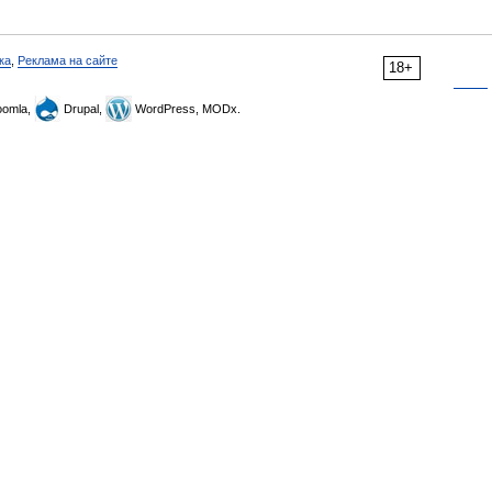
ка
,
Реклама на сайте
18+
omla,
Drupal,
WordPress, MODx.