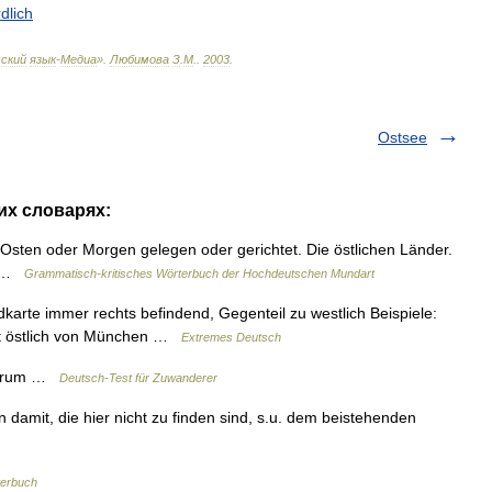
dlich
ский
язык
-
Медиа
»
.
Любимова
З
.
М
.
.
2003
.
Ostsee
гих словарях:
n Osten oder Morgen gelegen oder gerichtet. Die östlichen Länder.
en …
Grammatisch-kritisches Wörterbuch der Hochdeutschen Mundart
karte immer rechts befindend, Gegenteil zu westlich Beispiele:
iegt östlich von München …
Extremes Deutsch
entrum …
Deutsch-Test für Zuwanderer
damit, die hier nicht zu finden sind, s.u. dem beistehenden
erbuch