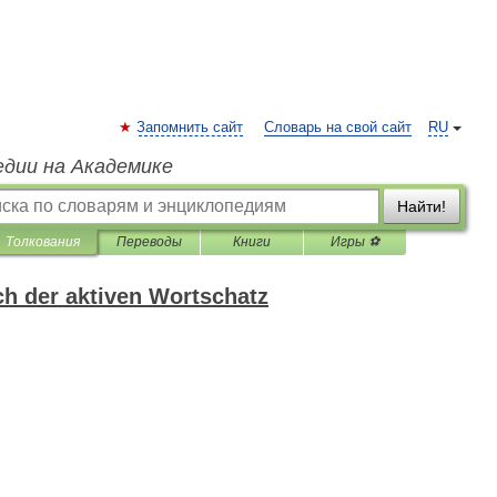
Запомнить сайт
Словарь на свой сайт
RU
едии на Академике
Найти!
Толкования
Переводы
Книги
Игры ⚽
h der aktiven Wortschatz