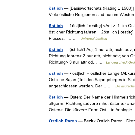
östlich
— [Basiswortschatz (Rating 1 1500)] A
Viele östliche Religionen sind nun im Weste
östlich
— 1öst|lich [ œstlɪç] <Adj.>: 1. im Ost
östlicher Richtung fahren. 2öst|lich [ œstlɪç
Flusses. … …
Universal-Lexikon
östlich
— ọ̈st·lich1 Adj; 1 nur attr, nicht adv
Richtung fahren> 2 nur attr, nicht adv; von
Richtung> 3 nur attr od… …
Langenscheidt Gro
östlich
— • ọ̈st|lich – östlicher Länge (Abkürz
Östliche Sajan (Teil des Sajangebirges in Sib
angeschlossen werden. Der… …
Die deutsche
östlich
— Osten: Der Name der Himmelsrichtun
altgerm. Richtungsadverb mhd. ōsten‹e› »nach
Osten«. Die kürzere Form Ost – in Analogi
Östlich Raron
— Bezirk Östlich Raron Dis