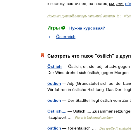
к
восто́ку
,
восто́чнее
;
на
восто́к
;
см
.
тж
.
nör
Немецко
-
русский
словарь
активной
лексики
.
М
.
:
- «
Рус
Игры ⚽
Нужна курсовая?
Österreich
Смотреть что такое "östlich" в дру
Östlich
— Ȫstlich, er, ste, adj. et adv. gege
Der Wind drehet sich östlich, gegen Morg
östlich
— Adj. (Grundstufe) sich auf der Land
Wir fahren in östliche Richtung. Das Dorf l
östlich
— Der Stadtteil liegt östlich vom Z
Östlich....
— Östlich...., Zusammensetzungen 
Hauptwort …
Pierer's Universal-Lexikon
östlich
— ↑orientalisch …
Das große Fremdwört